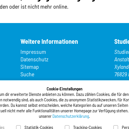
den oder ist nicht mehr online.
Weitere Informationen
Studi
Impressum
Studie
Datenschutz
Anstal
Sitemap
Xyland
Suche
76829 
App MeineMensa
Telefo
Registrierung
Cookie-Einstellungen
Telefax
 dir erweiterte Dienste anbieten zu können. Dazu zählen Cookies, die für den
n notwendig sind, als auch Cookies, die zu anonymen Statistikzwecken, für Kom
E-Mail
werden. Du kannst selbst entscheiden, welche Kategorien du auf unseren Seiten
tuell nicht mehr alle Funktionalitäten unserer Homepage zur Verfügung stehen.
Folgt
unserer
Datenschutzerklärung
.
ies
Statistik-Cookies
Tracking-Cookies
Pers