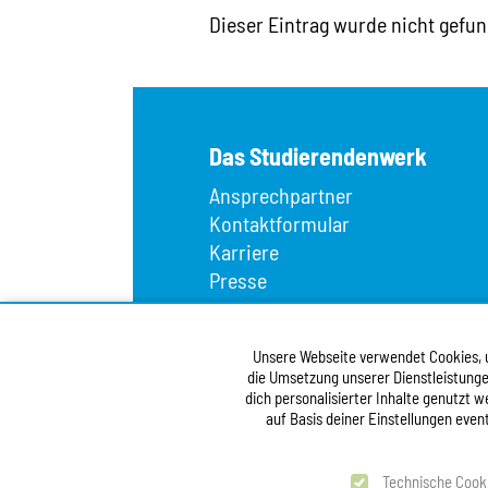
Dieser Eintrag wurde nicht gefun
Das Studierendenwerk
Ansprechpartner
Kontaktformular
Karriere
Presse
Wir über uns
Fundbüro
Unsere Webseite verwendet Cookies, um
Infopoint
die Umsetzung unserer Dienstleistunge
Vergabe
dich personalisierter Inhalte genutzt 
Barrierefreiheitserklärung
auf Basis deiner Einstellungen even
test
Technische Cook