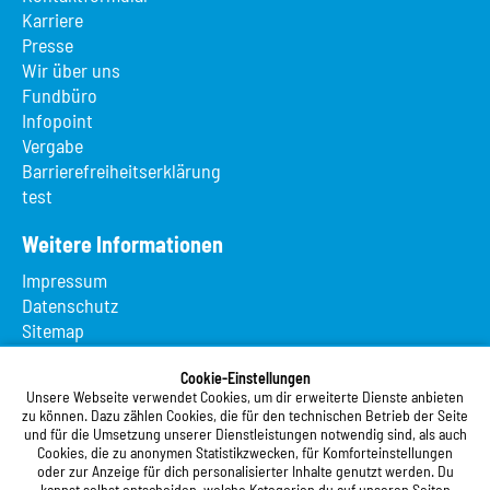
Karriere
Presse
Wir über uns
Fundbüro
Infopoint
Vergabe
Barrierefreiheitserklärung
test
Weitere Informationen
Impressum
Datenschutz
Sitemap
Suche
Cookie-Einstellungen
App MeineMensa
Unsere Webseite verwendet Cookies, um dir erweiterte Dienste anbieten
Registrierung
zu können. Dazu zählen Cookies, die für den technischen Betrieb der Seite
und für die Umsetzung unserer Dienstleistungen notwendig sind, als auch
Studierendenwerk Vorderpfalz
Cookies, die zu anonymen Statistikzwecken, für Komforteinstellungen
oder zur Anzeige für dich personalisierter Inhalte genutzt werden. Du
kannst selbst entscheiden, welche Kategorien du auf unseren Seiten