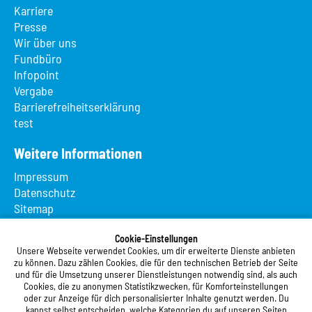
Karriere
Presse
Wir über uns
Fundbüro
Infopoint
Vergabe
Barrierefreiheitserklärung
test
Weitere Informationen
Impressum
Datenschutz
Sitemap
Suche
Cookie-Einstellungen
App MeineMensa
Unsere Webseite verwendet Cookies, um dir erweiterte Dienste anbieten
Registrierung
zu können. Dazu zählen Cookies, die für den technischen Betrieb der Seite
und für die Umsetzung unserer Dienstleistungen notwendig sind, als auch
Studierendenwerk Vorderpfalz
Cookies, die zu anonymen Statistikzwecken, für Komforteinstellungen
oder zur Anzeige für dich personalisierter Inhalte genutzt werden. Du
Studierendenwerk Vorderpfalz
kannst selbst entscheiden, welche Kategorien du auf unseren Seiten