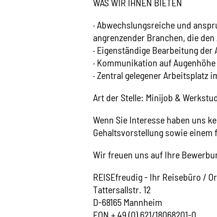
WAS WIR IHNEN BIETEN
· Abwechslungsreiche und anspru
angrenzender Branchen, die den Ar
· Eigenständige Bearbeitung der
· Kommunikation auf Augenhöhe m
· Zentral gelegener Arbeitsplat
Art der Stelle: Minijob & Werkstu
Wenn Sie Interesse haben uns ke
Gehaltsvorstellung sowie einem 
Wir freuen uns auf Ihre Bewerbun
REISEfreudig - Ihr Reisebüro / O
Tattersallstr. 12
D-68165 Mannheim
FON + 49 (0) 621/18068201-0