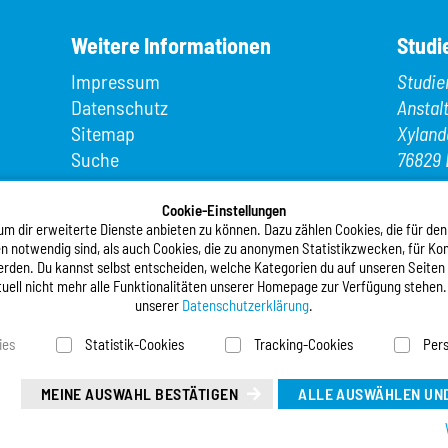
Weitere Informationen
Studi
Impressum
Studie
Datenschutz
Anstal
Sitemap
Xyland
Suche
76829 
App MeineMensa
Telefo
Registrierung
Cookie-Einstellungen
Telefax
 dir erweiterte Dienste anbieten zu können. Dazu zählen Cookies, die für den
n notwendig sind, als auch Cookies, die zu anonymen Statistikzwecken, für Kom
E-Mail
werden. Du kannst selbst entscheiden, welche Kategorien du auf unseren Seiten
tuell nicht mehr alle Funktionalitäten unserer Homepage zur Verfügung stehen.
Folgt
unserer
Datenschutzerklärung
.
ies
Statistik-Cookies
Tracking-Cookies
Pers
Deutsc
Leicht
MEINE AUSWAHL BESTÄTIGEN
ALLE AUSWÄHLEN UND