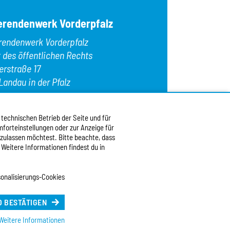
erendenwerk Vorderpfalz
rendenwerk Vorderpfalz
t des öffentlichen Rechts
erstraße 17
Landau in der Pfalz
n:
+49 6341 9179 0
: +49 6341 9179 16
 technischen Betrieb der Seite und für
forteinstellungen oder zur Anzeige für
:
info@stw-vp.de
 zulassen möchtest. Bitte beachte, dass
 Weitere Informationen findest du in
 uns auf
onalisierungs-Cookies
h |
English
e Sprache (Deutsch)
 BESTÄTIGEN
Weitere Informationen