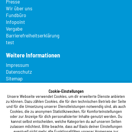
Presse
Wir über uns
Fundbüro
Infopoint
Vergabe
Barrierefreiheitserklärung
test
Weitere Informationen
Impressum
Datenschutz
Sitemap
Suche
App MeineMensa
Cookie-Einstellungen
Unsere Webseite verwendet Cookies, um dir erweiterte Dienste anbieten
Registrierung
zu können. Dazu zählen Cookies, die für den technischen Betrieb der Seite
und für die Umsetzung unserer Dienstleistungen notwendig sind, als auch
Studierendenwerk Vorderpfalz
Cookies, die zu anonymen Statistikzwecken, für Komforteinstellungen
oder zur Anzeige für dich personalisierter Inhalte genutzt werden. Du
Studierendenwerk Vorderpfalz
kannst selbst entscheiden, welche Kategorien du auf unseren Seiten
zulassen möchtest. Bitte beachte, dass auf Basis deiner Einstellungen
Anstalt des öffentlichen Rechts
eventuell nicht mehr alle Funktionalitäten unserer Homepage zur