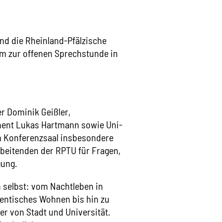
Gelatine
OK
Gerste
Glutenhaltiges
d die Rheinland-Pfälzische
Hafer
Haselnüsse
am zur offenen Sprechstunde in
Kamut
Koffein
Krebstiere
Lamm
Lupinen
Macadamia
r Dominik Geißler,
Mandeln
nent Lukas Hartmann sowie Uni-
Milch/Laktose
m Konferenzsaal insbesondere
Paranüsse
Pecannüsse
rbeitenden der RPTU für Fragen,
Pistazien
gung.
Rindfleisch
Roggen
 selbst: vom Nachtleben in
entisches Wohnen bis hin zu
er von Stadt und Universität.