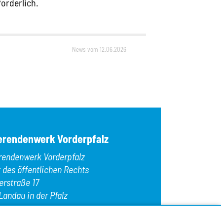
forderlich.
News vom 12.06.2026
erendenwerk Vorderpfalz
rendenwerk Vorderpfalz
t des öffentlichen Rechts
erstraße 17
Landau in der Pfalz
n:
+49 6341 9179 0