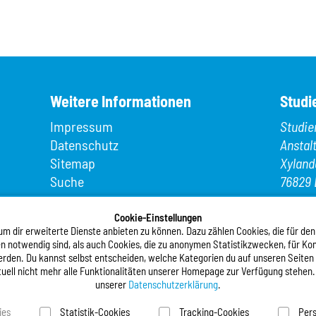
Weitere Informationen
Studi
Impressum
Studie
Datenschutz
Anstal
Sitemap
Xyland
Suche
76829 
App MeineMensa
Telefo
Registrierung
Cookie-Einstellungen
Telefax
 dir erweiterte Dienste anbieten zu können. Dazu zählen Cookies, die für den
n notwendig sind, als auch Cookies, die zu anonymen Statistikzwecken, für Kom
E-Mail
werden. Du kannst selbst entscheiden, welche Kategorien du auf unseren Seiten
tuell nicht mehr alle Funktionalitäten unserer Homepage zur Verfügung stehen.
Folgt
unserer
Datenschutzerklärung
.
ies
Statistik-Cookies
Tracking-Cookies
Pers