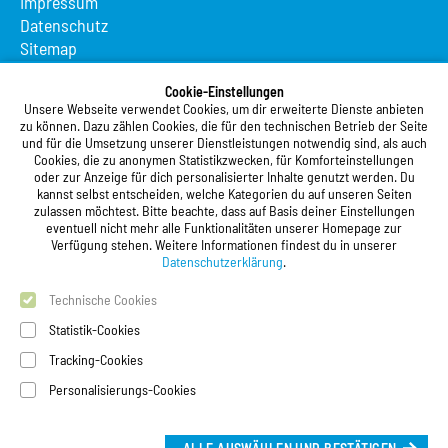
Impressum
Datenschutz
Sitemap
Suche
Cookie-Einstellungen
App MeineMensa
Unsere Webseite verwendet Cookies, um dir erweiterte Dienste anbieten
Registrierung
zu können. Dazu zählen Cookies, die für den technischen Betrieb der Seite
und für die Umsetzung unserer Dienstleistungen notwendig sind, als auch
Studierendenwerk Vorderpfalz
Cookies, die zu anonymen Statistikzwecken, für Komforteinstellungen
oder zur Anzeige für dich personalisierter Inhalte genutzt werden. Du
Studierendenwerk Vorderpfalz
kannst selbst entscheiden, welche Kategorien du auf unseren Seiten
zulassen möchtest. Bitte beachte, dass auf Basis deiner Einstellungen
Anstalt des öffentlichen Rechts
eventuell nicht mehr alle Funktionalitäten unserer Homepage zur
Xylanderstraße 17
Verfügung stehen. Weitere Informationen findest du in unserer
76829 Landau in der Pfalz
Datenschutzerklärung
.
Technische Cookies
Telefon:
+49 6341 9179 0
Telefax: +49 6341 9179 16
Statistik-Cookies
E-Mail:
info@stw-vp.de
Tracking-Cookies
Personalisierungs-Cookies
Folgt uns auf