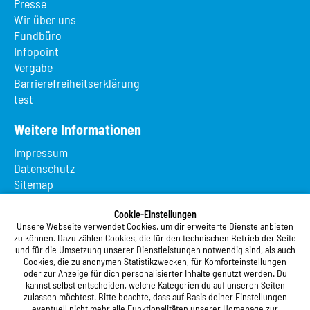
Presse
Wir über uns
Fundbüro
Infopoint
Vergabe
Barrierefreiheitserklärung
test
Weitere Informationen
Impressum
Datenschutz
Sitemap
Suche
App MeineMensa
Cookie-Einstellungen
Unsere Webseite verwendet Cookies, um dir erweiterte Dienste anbieten
Registrierung
zu können. Dazu zählen Cookies, die für den technischen Betrieb der Seite
und für die Umsetzung unserer Dienstleistungen notwendig sind, als auch
Studierendenwerk Vorderpfalz
Cookies, die zu anonymen Statistikzwecken, für Komforteinstellungen
oder zur Anzeige für dich personalisierter Inhalte genutzt werden. Du
Studierendenwerk Vorderpfalz
kannst selbst entscheiden, welche Kategorien du auf unseren Seiten
zulassen möchtest. Bitte beachte, dass auf Basis deiner Einstellungen
Anstalt des öffentlichen Rechts
eventuell nicht mehr alle Funktionalitäten unserer Homepage zur