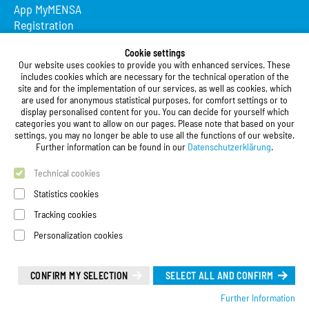
App MyMENSA
Registration
Studierendenwerk Vorderpfalz
Cookie settings
Our website uses cookies to provide you with enhanced services. These
Studierendenwerk Vorderpfalz
includes cookies which are necessary for the technical operation of the
site and for the implementation of our services, as well as cookies, which
Public Body
are used for anonymous statistical purposes, for comfort settings or to
Xylanderstraße 17
display personalised content for you. You can decide for yourself which
categories you want to allow on our pages. Please note that based on your
76829 Landau in der Pfalz
settings, you may no longer be able to use all the functions of our website.
Further information can be found in our
Datenschutzerklärung
.
Phone:
+49 6341 9179 0
Fax: +49 (0)6341 9179 16
Technical cookies
E-Mail:
info@stw-vp.de
Statistics cookies
Tracking cookies
Follow us on
Personalization cookies
Deutsch
| English
Leichte Sprache (Deutsch)
CONFIRM MY SELECTION
SELECT ALL AND CONFIRM
Further Information