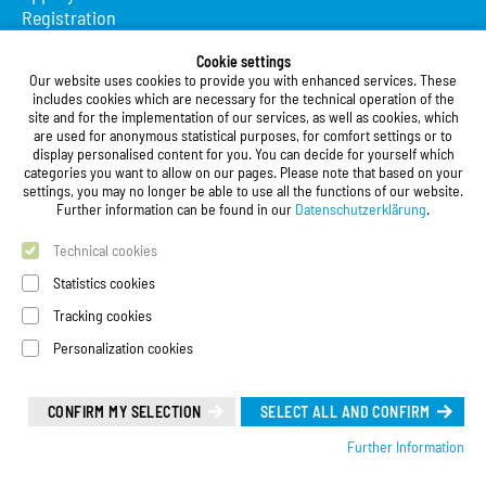
Registration
Studierendenwerk Vorderpfalz
Cookie settings
Our website uses cookies to provide you with enhanced services. These
Studierendenwerk Vorderpfalz
includes cookies which are necessary for the technical operation of the
site and for the implementation of our services, as well as cookies, which
Public Body
are used for anonymous statistical purposes, for comfort settings or to
Xylanderstraße 17
display personalised content for you. You can decide for yourself which
categories you want to allow on our pages. Please note that based on your
76829 Landau in der Pfalz
settings, you may no longer be able to use all the functions of our website.
Further information can be found in our
Datenschutzerklärung
.
Phone:
+49 6341 9179 0
Fax: +49 (0)6341 9179 16
Technical cookies
E-Mail:
info@stw-vp.de
Statistics cookies
Tracking cookies
Follow us on
Personalization cookies
Deutsch
| English
Leichte Sprache (Deutsch)
CONFIRM MY SELECTION
SELECT ALL AND CONFIRM
Further Information