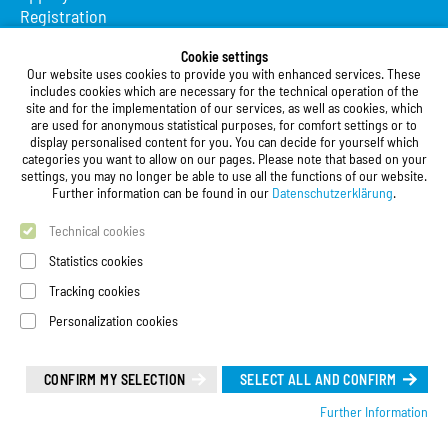
Registration
Studierendenwerk Vorderpfalz
Cookie settings
Our website uses cookies to provide you with enhanced services. These
Studierendenwerk Vorderpfalz
includes cookies which are necessary for the technical operation of the
site and for the implementation of our services, as well as cookies, which
Public Body
are used for anonymous statistical purposes, for comfort settings or to
Xylanderstraße 17
display personalised content for you. You can decide for yourself which
categories you want to allow on our pages. Please note that based on your
76829 Landau in der Pfalz
settings, you may no longer be able to use all the functions of our website.
Further information can be found in our
Datenschutzerklärung
.
Phone:
+49 6341 9179 0
Fax: +49 (0)6341 9179 16
Technical cookies
E-Mail:
info@stw-vp.de
Statistics cookies
Tracking cookies
Follow us on
Personalization cookies
Deutsch
| English
Leichte Sprache (Deutsch)
CONFIRM MY SELECTION
SELECT ALL AND CONFIRM
Further Information