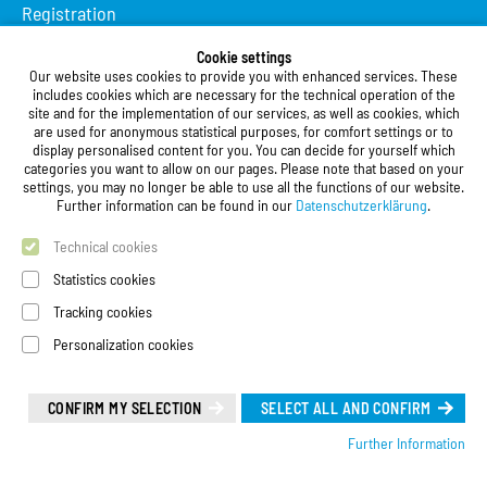
Registration
Studierendenwerk Vorderpfalz
Cookie settings
Our website uses cookies to provide you with enhanced services. These
Studierendenwerk Vorderpfalz
includes cookies which are necessary for the technical operation of the
site and for the implementation of our services, as well as cookies, which
Public Body
are used for anonymous statistical purposes, for comfort settings or to
Xylanderstraße 17
display personalised content for you. You can decide for yourself which
categories you want to allow on our pages. Please note that based on your
76829 Landau in der Pfalz
settings, you may no longer be able to use all the functions of our website.
Further information can be found in our
Datenschutzerklärung
.
Phone:
+49 6341 9179 0
Fax: +49 (0)6341 9179 16
Technical cookies
E-Mail:
info@stw-vp.de
Statistics cookies
Tracking cookies
Follow us on
Personalization cookies
Deutsch
| English
Leichte Sprache (Deutsch)
CONFIRM MY SELECTION
SELECT ALL AND CONFIRM
Further Information