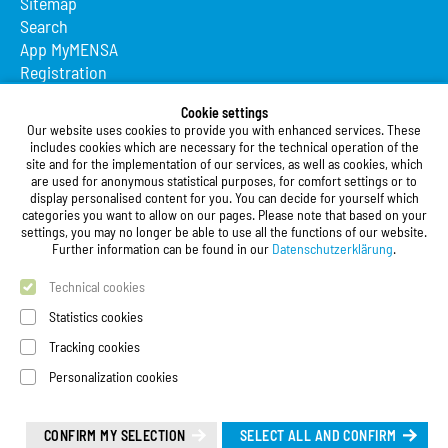
Sitemap
Search
App MyMENSA
Registration
Studierendenwerk Vorderpfalz
Cookie settings
Our website uses cookies to provide you with enhanced services. These
Studierendenwerk Vorderpfalz
includes cookies which are necessary for the technical operation of the
site and for the implementation of our services, as well as cookies, which
Public Body
are used for anonymous statistical purposes, for comfort settings or to
Xylanderstraße 17
display personalised content for you. You can decide for yourself which
categories you want to allow on our pages. Please note that based on your
76829 Landau in der Pfalz
settings, you may no longer be able to use all the functions of our website.
Further information can be found in our
Datenschutzerklärung
.
Phone:
+49 6341 9179 0
Fax: +49 (0)6341 9179 16
Technical cookies
E-Mail:
info@stw-vp.de
Statistics cookies
Tracking cookies
Follow us on
Personalization cookies
Deutsch
| English
Leichte Sprache (Deutsch)
CONFIRM MY SELECTION
SELECT ALL AND CONFIRM