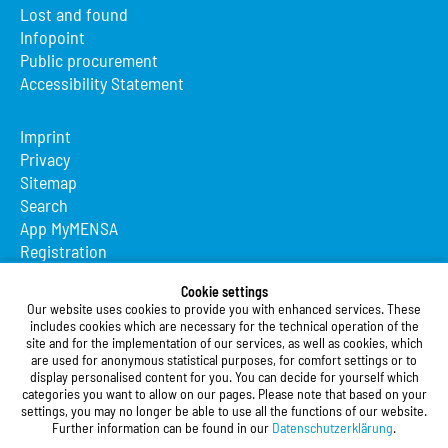
Lost and found
Infopoint
Public procurement
Accessibility Statement
Imprint
Privacy
Sitemap
Search
App MyMENSA
Registration
Studierendenwerk Vorderpfalz
Cookie settings
Our website uses cookies to provide you with enhanced services. These
Studierendenwerk Vorderpfalz
includes cookies which are necessary for the technical operation of the
site and for the implementation of our services, as well as cookies, which
Public Body
are used for anonymous statistical purposes, for comfort settings or to
Xylanderstraße 17
display personalised content for you. You can decide for yourself which
categories you want to allow on our pages. Please note that based on your
76829 Landau in der Pfalz
settings, you may no longer be able to use all the functions of our website.
Further information can be found in our
Datenschutzerklärung
.
Phone:
+49 6341 9179 0