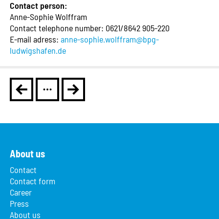
Contact person:
Anne-Sophie Wolffram
Contact telephone number: 0621/8642 905-220
E-mail adress:
anne-sophie.wolffram@bpg-
ludwigshafen.de
About us
Contact
Contact form
Career
Press
About us