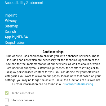
Accessibility Statement
Imprint
Privacy
Sitemap
Search
App MyMENSA
Registration
Studierendenwerk Vorderpfalz
Cookie settings
Our website uses cookies to provide you with enhanced services. These
Studierendenwerk Vorderpfalz
includes cookies which are necessary for the technical operation of the
site and for the implementation of our services, as well as cookies, which
Public Body
are used for anonymous statistical purposes, for comfort settings or to
Xylanderstraße 17
display personalised content for you. You can decide for yourself which
categories you want to allow on our pages. Please note that based on your
76829 Landau in der Pfalz
settings, you may no longer be able to use all the functions of our website.
Further information can be found in our
Datenschutzerklärung
.
Phone:
+49 6341 9179 0
Fax: +49 (0)6341 9179 16
Technical cookies
E-Mail:
info@stw-vp.de
Statistics cookies