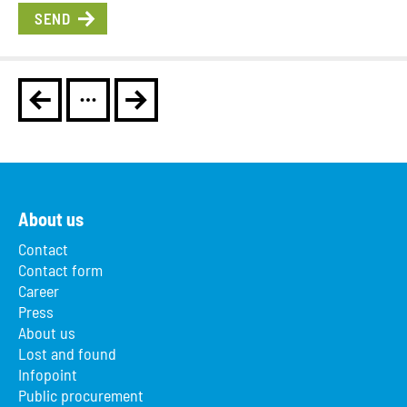
About us
Contact
Contact form
Career
Press
About us
Lost and found
Infopoint
Public procurement