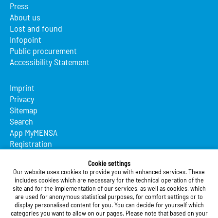
Press
About us
Lost and found
Infopoint
Public procurement
Accessibility Statement
Imprint
Privacy
Sitemap
Search
App MyMENSA
Registration
Studierendenwerk Vorderpfalz
Cookie settings
Our website uses cookies to provide you with enhanced services. These
Studierendenwerk Vorderpfalz
includes cookies which are necessary for the technical operation of the
site and for the implementation of our services, as well as cookies, which
Public Body
are used for anonymous statistical purposes, for comfort settings or to
Xylanderstraße 17
display personalised content for you. You can decide for yourself which
categories you want to allow on our pages. Please note that based on your
76829 Landau in der Pfalz