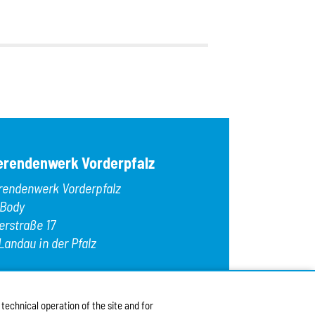
erendenwerk Vorderpfalz
rendenwerk Vorderpfalz
 Body
erstraße 17
Landau in der Pfalz
:
+49 6341 9179 0
9 (0)6341 9179 16
echnical operation of the site and for
:
info@stw-vp.de