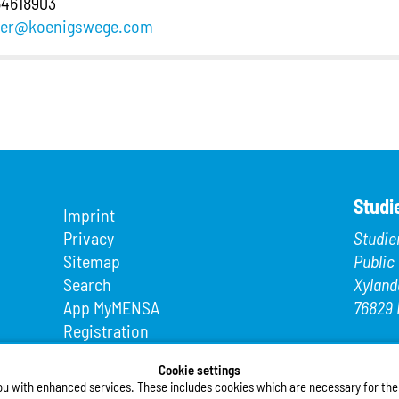
54618903
ier@koenigswege.com
Studi
Imprint
Privacy
Studie
Sitemap
Public
Search
Xyland
App MyMENSA
76829 
Registration
Phone
Fax: +4
Cookie settings
ou with enhanced services. These includes cookies which are necessary for the t
E-Mail