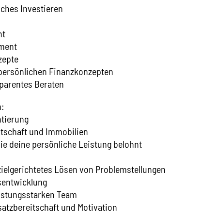
iches Investieren
nt
ement
zepte
 persönlichen Finanzkonzepten
nsparentes Beraten
m:
ntierung
rtschaft und Immobilien
 die deine persönliche Leistung belohnt
zielgerichtetes Lösen von Problemstellungen
tsentwicklung
eistungsstarken Team
atzbereitschaft und Motivation