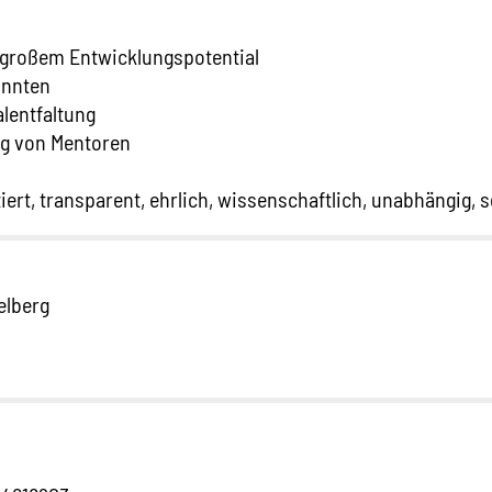
großem Entwicklungspotential
innten
alentfaltung
ng von Mentoren
rt, transparent, ehrlich, wissenschaftlich, unabhängig, se
elberg