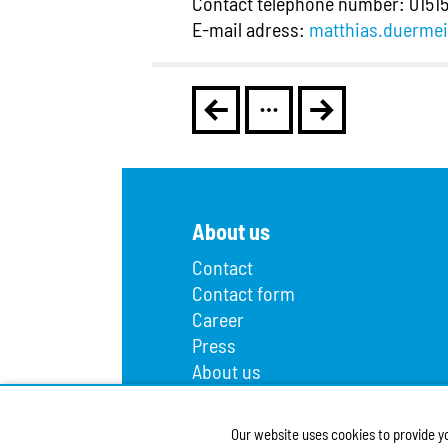
Contact telephone number: 0151
E-mail adress:
matthias.duerme
About us
Contact
Contact form
Career
Press
About us
Lost and found
Infopoint
Our website uses cookies to provide y