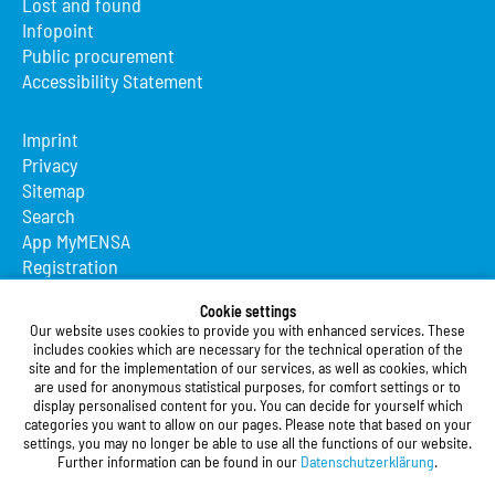
Lost and found
Infopoint
Public procurement
Accessibility Statement
Imprint
Privacy
Sitemap
Search
App MyMENSA
Registration
Studierendenwerk Vorderpfalz
Cookie settings
Our website uses cookies to provide you with enhanced services. These
Studierendenwerk Vorderpfalz
includes cookies which are necessary for the technical operation of the
site and for the implementation of our services, as well as cookies, which
Public Body
are used for anonymous statistical purposes, for comfort settings or to
Xylanderstraße 17
display personalised content for you. You can decide for yourself which
categories you want to allow on our pages. Please note that based on your
76829 Landau in der Pfalz
settings, you may no longer be able to use all the functions of our website.
Further information can be found in our
Datenschutzerklärung
.
Phone:
+49 6341 9179 0