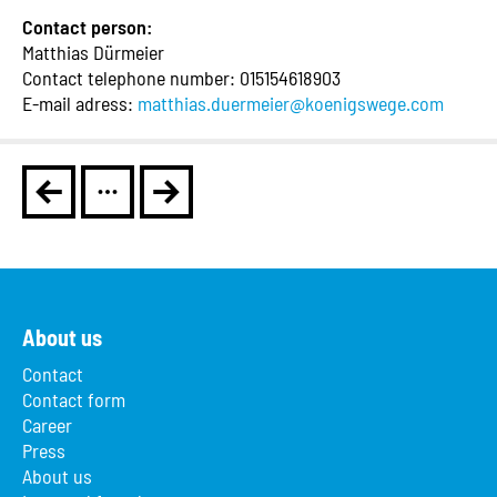
Contact person:
Matthias Dürmeier
Contact telephone number: 015154618903
E-mail adress:
matthias.duermeier@koenigswege.com
About us
Contact
Contact form
Career
Press
About us